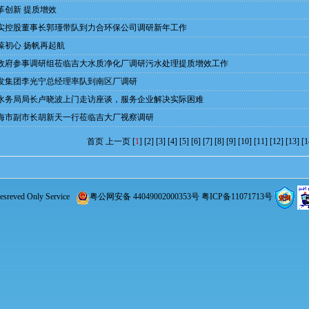
革创新 提质增效
实控股董事长郭瑾带队到力合环保公司调研新年工作
葆初心 扬帆再起航
政府参事调研组莅临吉大水质净化厂调研污水处理提质增效工作
发集团李光宁总经理率队到南区厂调研
水务局局长卢晓波上门走访座谈，服务企业解决实际困难
海市副市长胡新天一行莅临吉大厂视察调研
首页
上一页
[
1
] [
2
] [
3
] [
4
] [
5
] [
6
] [
7
] [
8
] [
9
] [
10
] [
11
] [
12
] [
13
] [
1
reved Only Service
粤公网安备 44049002000353号
粤ICP备11071713号